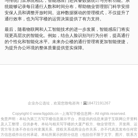
与传统门禁系统相比，智能感应门还具备数据统计与分析功能。系
统能够记录每日通行人数和时间分布，帮助物业管理部门科学安排
安保人员和调整开放时间。这种数据驱动的管理模式，不仅提升了
通行效率，也为写字楼的运营决策提供了有力支持。
最后，随着物联网和人工智能技术的进一步发展，智能感应门将实
现更高层次的智能化。例如，结合人脸识别与行为分析，提高通行
的个性化和智能化水平。未来办公楼的通行管理将更加智能便捷，
为提升办公环境的整体质量提供坚实保障。
企业办公选址，欢迎您致电咨询！
18472191267
Copyright © www.fqgdds.cn --上海写字楼信息网-- All rights reserved.
免责声明：本站为第三方写字楼信息展示平台，所提供的信息来源于互联网公开资料
及人工整理，仅供参考。本站与相关写字楼的大厦产权方、物业管理方、开发商、运
营方等主体不存在任何隶属关系、授权关系或商业合作关系，亦不代表其发布任何官
方信息或作出任何承诺。本站所展示的部分信息（包括但不限于文字、图片、联系方