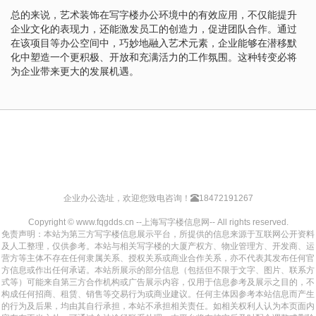
总的来说，艺术装饰在写字楼办公环境中的有效应用，不仅能提升
企业文化的表现力，还能激发员工的创造力，促进团队合作。通过
在该项目等办公空间中，巧妙地融入艺术元素，企业能够在潜移默
化中塑造一个更积极、开放和充满活力的工作氛围。这种转变必将
为企业带来更大的发展机遇。
企业办公选址，欢迎您致电咨询！
18472191267
Copyright © www.fqgdds.cn --上海写字楼信息网-- All rights reserved.
免责声明：本站为第三方写字楼信息展示平台，所提供的信息来源于互联网公开资料
及人工整理，仅供参考。本站与相关写字楼的大厦产权方、物业管理方、开发商、运
营方等主体不存在任何隶属关系、授权关系或商业合作关系，亦不代表其发布任何官
方信息或作出任何承诺。本站所展示的部分信息（包括但不限于文字、图片、联系方
式等）可能来自第三方合作机构或广告展示内容，仅用于信息参考及展示之目的，不
构成任何招商、租赁、销售等交易行为或商业建议。任何主体因参考本站信息而产生
的行为及后果，均由其自行承担，本站不承担相关责任。如相关权利人认为本页面内